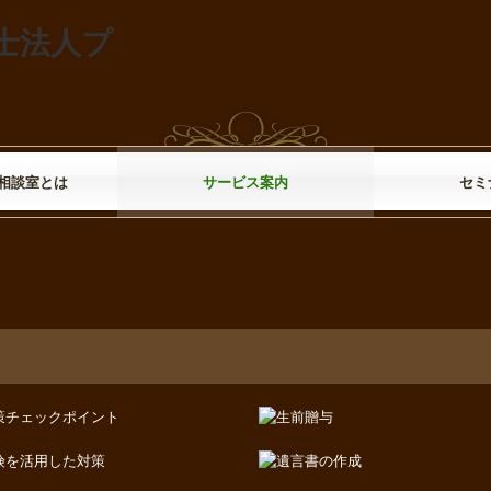
相談室とは
サービス案内
セミ
ビス
ーク
ションサイクル
A
リシー
料金について
過去のセミ
申込みフォ