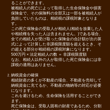
ることができます。
お問い合わせ
被相続人の死亡によって取得した生命保険金や損害
保険金で、その保険料の全部又は一部を被相続人が
プライバシーポリシー
負担していたものは、相続税の課税対象となりま
す。
サービス案内
この死亡保険金の受取人が相続人(相続を放棄した人
や相続権を失った人は含まれません。)である場合、
全ての相続人が受け取った保険金の合計額が次の算
料金について
式によって計算した非課税限度額を超えるとき、そ
の超える部分が相続税の課税対象になります。
セミナー案内
500万円 × 法定相続人の数 ＝ 非課税限度額
なお、相続人以外の人が取得した死亡保険金には非
過去のセミナー一覧
課税の適用はありません。
申込みフォーム
納税資金の確保
相続財産の多くが不動産の場合、不動産を売却して
お客様の声
納税資金に充てるか、不動産の物納等の対応が必要
になります。
これを避けるため、生命保険を活用することができ
ます。
死亡保険金は、受取人固有の財産であるため、分割