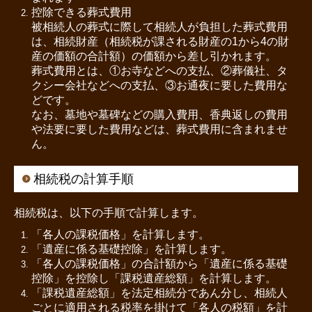
控除できる葬式費用
被相続人の葬式に際して相続人が負担した葬式費用
は、相続財産（相続税が課される財産の1から4の財
産の価額の合計額）の価額から差し引かれます。
葬式費用とは、①お寺などへの支払、②葬儀社、タ
クシー会社などへの支払、③お通夜に要した費用な
どです。
なお、墓地や墓碑などの購入費用、香典返しの費用
や法要に要した費用などは、葬式費用に含まれませ
ん。
相続税の計算手順
相続税は、以下の手順で計算します。
「各人の課税価格」を計算します。
「遺産に係る基礎控除」を計算します。
「各人の課税価格」の合計額から「遺産に係る基礎
控除」を控除し「課税遺産総額」を計算します。
「課税遺産総額」を法定相続分であん分し、相続人
ごとに適用される税率を掛けて「各人の税額」を計