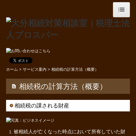
ホーム
大分相続対策相談室とは
事務所紹介
ホーム
>
サービス案内
> 相続税の計算方法（概要）
当事務所のサービス
相続税の計算方法（概要）
専門家ネットワーク
私たちの強み
相続税の課される財産
相続シミュレーションサイクル
相続に関するQ&A
被相続人が亡くなった時点において所有していた財