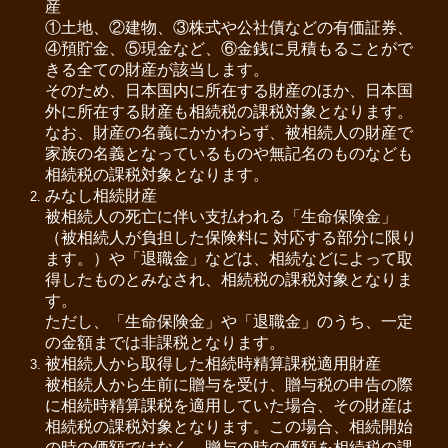
産
お問い合わせ
①土地、②建物、③株式や公社債などの有価証券、
④預貯金、⑤現金など、⑥金銭に見積もることがで
プライバシーポリシー
きる全ての財産が該当します。
そのため、日本国内に所在する財産のほか、日本国
外に所在する財産も相続税の課税対象となります。
サービス案内
なお、財産の名義にかかわらず、被相続人の財産で
家族の名義となっているものや無記名のものなども
料金について
相続税の課税対象となります。
みなし相続財産
セミナー案内
被相続人の死亡に伴い支払われる「生命保険金」
（被相続人が負担した保険料に 対応する部分に限り
過去のセミナー一覧
ます。）や「退職金」などは、相続などによって取
得したものとみなされ、相続税の課税対象となりま
申込みフォーム
す。
ただし、「生命保険金」や「退職金」のうち、一定
お客様の声
の金額までは非課税となります。
被相続人から取得した相続時精算課税適用財産
被相続人から生前に贈与を受け、贈与税の申告の際
に相続時精算課税を適用していた場合、その財産は
相続税の課税対象となります。この場合、相続開始
の時の価額ではなく、贈与の時の価額を相続税の課